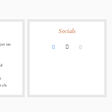
Socials
gut im
ld
6
e.ch